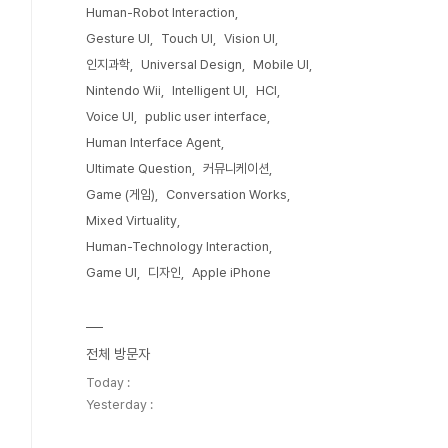
Human-Robot Interaction
Gesture UI
Touch UI
Vision UI
인지과학
Universal Design
Mobile UI
Nintendo Wii
Intelligent UI
HCI
Voice UI
public user interface
Human Interface Agent
Ultimate Question
커뮤니케이션
Game (게임)
Conversation Works
Mixed Virtuality
Human-Technology Interaction
Game UI
디자인
Apple iPhone
전체 방문자
Today :
Yesterday :