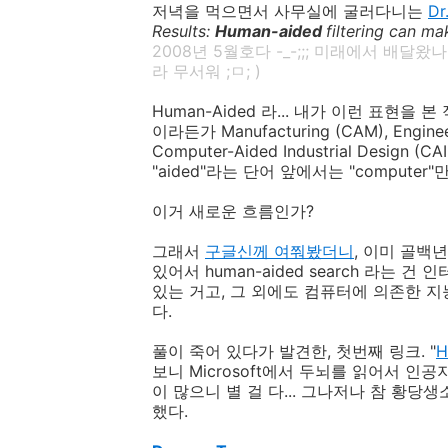
저녁을 먹으면서 사무실에 굴러다니는
Dr
Results:
Human-aided
filtering can ma
2008년 5월호다 -_-;;; 미래에서 배달왔
라 무서워 ;ㅁ; )
Human-Aided 라... 내가 이런 표현을 본 
이라든가 Manufacturing (CAM), Eng
Computer-Aided Industrial Des
"aided"라는 단어 앞에서는 "computer"
이거 새로운 흐름인가?
그래서
구글신께 여쭤봤더니
, 이미 골백
있어서 human-aided search 라는 건
있는 거고, 그 외에도 컴퓨터에 의존한 
다.
풀이 죽어 있다가 발견한, 첫번째 링크. "
H
보니 Microsoft에서 두뇌를 읽어서 
이 많으니 별 걸 다... 그나저나 참 황당
했다.