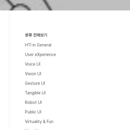
분류 전체보기
HTI in General
User eXperience
Voice UI
Vision UI
Gesture UI
Tangible UI
Robot UI
Public UI
Virtuality & Fun