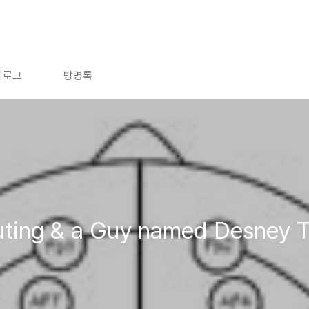
치로그
방명록
ing & a Guy named Desney 