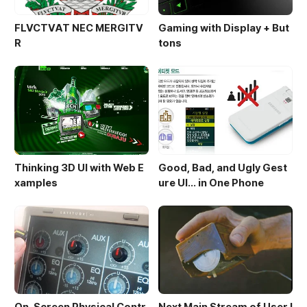
FLVCTVAT NEC MERGITV
Gaming with Display + But
R
tons
Thinking 3D UI with Web E
Good, Bad, and Ugly Gest
xamples
ure UI... in One Phone
On-Screen Physical Contr
Next Main Stream of User I