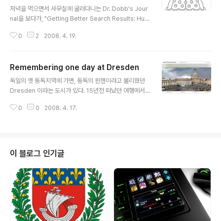
글 내용
저녁을 먹으면서 사무실에 굴러다니는 Dr. Dobb's Jour
nal을 보다가, "Getting Better Search Results: Hum
an-aided filtering can make the difference" 라는
0
2
2008. 4. 19.
기사를 보게 됐다. (어라. 이거 2008년 5월호다 -_-;;; 미
래에서 배달왔나... 그래선지 인터넷에서는 검색이 안 된다.
이거 뭐야.. 몰라 무서워 ;ㅁ; ) Human-Aided 라... 내가
Remembering one day at Dresden
이런 표현을 본 적은 대학에서 배웠던 Computer-Aide
글 내용
d Design (CAD) 이라든가 Manufacturing (CAM), E
독일의 옛 동독지역에 가면, 동독의 뮌헨이라고 불리웠던
ngineering (CAE) 같은 명칭을 통해서 였다. 학과 과정
Dresden 이라는 도시가 있다. 15년전 떠났던 여행에서
중에 Computer-Aided Industrial Design (CAID)
영국 민박집의 룸메이트가 그 도시 출신인 Wolfo 라는 친
라..
0
0
2008. 4. 17.
구였는데, 덩치가 크고 소심하고 눈이 깊은 사람이었던 것
같다. 독일인인 그 친구가 "유럽 최고의 맥주"라면서 권한
건 네델란드 맥주인 여서 좀 놀랐는데, 어쨋든 턱택에 아직
도 여행 생각이 나면 종종 마시곤 한다. 어쨋든... 당시 영국
에 있다가 독일에도 갈 꺼라고 하니까, 자기네 도시로 오면
이 블로그 인기글
연락하라고 집 전화를 줬고, 딱이 일정에 얽매이지 않았던
여행이라 (그저 휴학생이 최고다. 그땐 몰랐지만) 여행 경
로를 바꿔 팔자에 없는 Dresden을 방문했더랬다. 그리고
기대 이상의 모습을 마음에 담게 되었다. 오래된 사진(당시
엔 디카가..