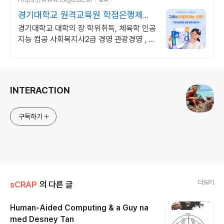
경기대학교 원격교육원 학점은행제
100%온라인수업
경기대학교 대학의 장 학위취득, 체육학 인공
지능 컴공 사회복지사2급 경영 관광경영 , 기
사 산업기사 응시 자격 완성! 대학원 진학! 편
입학점 취득
로그 정보
INTERACTION
구독하기
더보기
sCRAP
의 다른 글
Human-Aided Computing & a Guy na
med Desney Tan