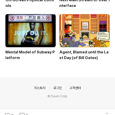
ols
nterface
Mental Model of Subway P
Agent, Blamed until the La
latform
st Day (of Bill Gates)
의안내
티스토리
로그인
고객센터
© Daum Corp.