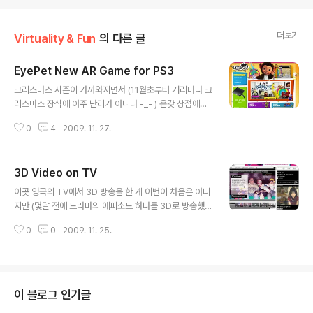
더보기
Virtuality & Fun
의 다른 글
EyePet New AR Game for PS3
글 내용
크리스마스 시즌이 가까와지면서 (11월초부터 거리마다 크
리스마스 장식에 아주 난리가 아니다 -_- ) 온갖 상점에서
선물용품을 홍보하고 있다. 그 중에 아이들이 좋아할만한...
0
4
2009. 11. 27.
혹은 내가 좋아라 하는 ^^; 종류의 게임을 발견했다. EyeP
et이라는 이름의 게임이 PlayStation Eye (EyeToy의
이름을 바꾼 듯) 사진과 같이 나왔길래 그냥 예전의 아이토
3D Video on TV
이와 비슷한 물건인 줄 알았는데, 카메라가 관련된다면 뭐
글 내용
든 심상찮은 타이밍이라 한번 동영상을 찾아봤다. 일단 위
이곳 영국의 TV에서 3D 방송을 한 게 이번이 처음은 아니
홍보영상으로만 보기엔 완전 대박이다. 좀더 자세한 내용
지만 (몇달 전에 드라마의 에피소드 하나를 3D로 방송했다
을 찾아보니, 아래의 실제 게임 플레이 동영상을 볼 수 있었
가 좋지 않은 평을 들은 적이 있다), 이번에는 한 케이블 방
다. 보통 AR 시스템에서는 다양한 역할을 하는 여러 개의
0
0
2009. 11. 25.
송사에서 특별히 일주일 동안 3D 영상을 대대적으로 방영
AR tag를 사용하는데, 이 시스템에서는 시종일관 하나의
하기로 했다. 바로 Channel 4의 3D Week라는 이벤트.
태..
바로 얼마 전에 3D 영화와 관련된 글을 적은 적이 있는지
라 눈에 띄길래 자료삼아 몇 장면 캡춰해 두기로 했다. 아무
래도 일반 TV를 통해서 방영되어야 하기 때문에, 입체영상
이 블로그 인기글
은 반투명 색 셀로판지 안경을 위해서 좌우영상을 서로 다