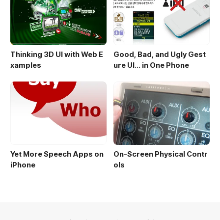
Thinking 3D UI with Web E
Good, Bad, and Ugly Gest
xamples
ure UI... in One Phone
Yet More Speech Apps on
On-Screen Physical Contr
iPhone
ols
의안내