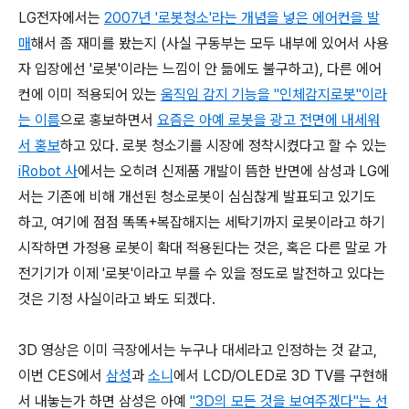
LG전자에서는
2007년 '로봇청소'라는 개념을 넣은 에어컨을 발
매
해서 좀 재미를 봤는지 (사실 구동부는 모두 내부에 있어서 사용
자 입장에선 '로봇'이라는 느낌이 안 듦에도 불구하고), 다른 에어
컨에 이미 적용되어 있는
움직임 감지 기능을 "인체감지로봇"이라
는 이름
으로 홍보하면서
요즘은 아예 로봇을 광고 전면에 내세워
서 홍보
하고 있다. 로봇 청소기를 시장에 정착시켰다고 할 수 있는
iRobot 사
에서는 오히려 신제품 개발이 뜸한 반면에 삼성과 LG에
서는 기존에 비해 개선된 청소로봇이 심심찮게 발표되고 있기도
하고, 여기에 점점 똑똑+복잡해지는 세탁기까지 로봇이라고 하기
시작하면 가정용 로봇이 확대 적용된다는 것은, 혹은 다른 말로 가
전기기가 이제 '로봇'이라고 부를 수 있을 정도로 발전하고 있다는
것은 기정 사실이라고 봐도 되겠다.
3D 영상은 이미 극장에서는 누구나 대세라고 인정하는 것 같고,
이번 CES에서
삼성
과
소니
에서 LCD/OLED로 3D TV를 구현해
서 내놓는가 하면 삼성은 아예
"3D의 모든 것을 보여주겠다"는 선