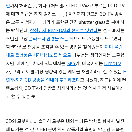
언
까지 해버린 듯 하다. (어느샌가 LED TV라고 부르는 LCD TV
에 대한 언급은 하지 않기로 -_-; ) 아직까지 발표된 3D TV 방식
은 모두 시청자가 배터리가 포함된 안경 shutter glass을 써야 하
는 방식인데,
삼성에서 Real-D사와 협약을 맺었다
는 걸로 봐서는
조만간 그냥
플라스틱 안경을 쓰는 식
으로도 가능할지 모르겠다.
픽셀단위로 편광을 조작할 수 있는 방법을 찾아냈는지
이미 올릴
대로 올려놓은 시간해상도를 반으로
나누려는 생각인지는 모르겠
지만. 이에 발 맞춰서 영국에서는
SKY
가, 미국에서는
DirecTV
가, 그리고 이젠 가장 영향력 있는 케이블 채널이라고 할 수 있는
E
SPN까지 3D 방송을 연내에 추진하겠다
고 나섰다. 하드웨어에 컨
텐트까지, 3D TV가 안방을 차지하리라는 것 역시 기정 사실이라
고 할 수 있을 듯.
3D와 로봇이라... 솔직히 로봇은 UI와는 다른 방향을 향해서 발전
해 나가는 것 같고 HRI 분야 역시 상품기획 측면의 담론만 지속될