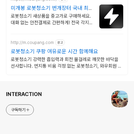
미개봉 로봇청소기 번개장터 국내 최대
브랜드 중고거래
로봇청소기 새상품을 중고가로 구매하세요.
대화 없는 안전결제로 간편하게! 전국 각지에
서 올라오는 전국구 최다 상품 매일 10만 개
이상의 신규 상품 업로드
http://m.coupang.com
광고
로봇청소기 쿠팡 여유로운 시간 함께해요
로봇청소기 강력한 흡입력과 회전 물걸레로 깨끗한 바닥을
선사합니다. 먼지통 비움 걱정 없는 로봇청소기, 와우회원 무
료반품으로 부담 없이 구매하세요.
로그 정보
INTERACTION
구독하기