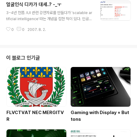
얼굴인식 디카가 대세..? -_ㅜ
'컴퓨터 편한 기준에 의해' 평가되고 개발되었기 때문에 인
글 내용
간과 같은 능력을 가질 수 없을 거라는 연구가 MIT의 신경
3~4년 전쯤. IUI 관련 강연자료를 만들다가 'scalable ar
과학자에 의해서 발표되었다고 한다. 이를테면 다음과 같
tificial intelligence'라는 개념을 접한 적이 있다. 인공지
은 그림에서, 사람은 이 그림들이 모두 같은 물체(자동차)
능이라는 것이 꼭 영화에 나오는 그것처럼 인간과 같은 수
를 다른 각도와 크기로 찍은 사진이라는 것을 알지만, 영상
0
0
2007. 8. 2.
준의 인지능력을 갖춰야 하는 게 아니라, 주어진 기능에 맞
인식으로는 이러한 것을 알 수가 없다는 것이다. 사실 이러
는 만큼만 똑똑하면 그것으로 충분히 상품성 있는 인공지
한 문제 제기가 과히 새로운 ..
능이 될 수 있다는 거 였다. 이를테면, 카메라의 경우 노출
수준을 알려주던 아날로그 게이지(뷰 파인더 안에 보이던
가느다란 빨간 막대기를 기억하시는가)도 훌륭하게 그 역
이 블로그 인기글
할을 했던 인공지능이고, 자동초점(auto-focus)과 자동
노출(auto-expose)는 그보다 훨씬 훌륭한 인공지능이
었고, 이제 얼굴인식(face detection) 기능이 그 뒤를 이
을 성공한 인공지능으로 자리잡아 가고 있다....
FLVCTVAT NEC MERGITV
Gaming with Display + But
R
tons