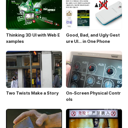
Thinking 3D UI with Web E
Good, Bad, and Ugly Gest
xamples
ure UI... in One Phone
Two Twists Make a Story
On-Screen Physical Contr
ols