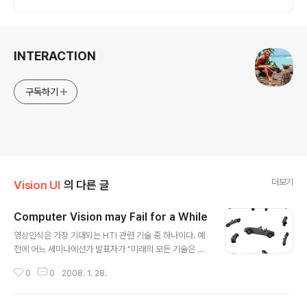
로 빠르고 간편하게 준비하세요.
로그 정보
INTERACTION
구독하기
더보기
Vision UI
의 다른 글
Computer Vision may Fail for a While
글 내용
영상인식은 가장 기대되는 HTI 관련 기술 중 하나이다. 예
전에 어느 세미나에선가 발표자가 "미래의 모든 기술은 영
상인식을 바탕으로 할꺼다"는 말에 크게 공감한 적도 있었
0
0
2008. 1. 28.
으니까. 물론 여기서 영상인식은 2차원 공간에서의 정보처
리에 대한 것이고, 그 논리대로라면 멀티터치 방식도 영상
인식 기술을 활용한 게 된다. 어쨋든, 이 영상인식 기술들이